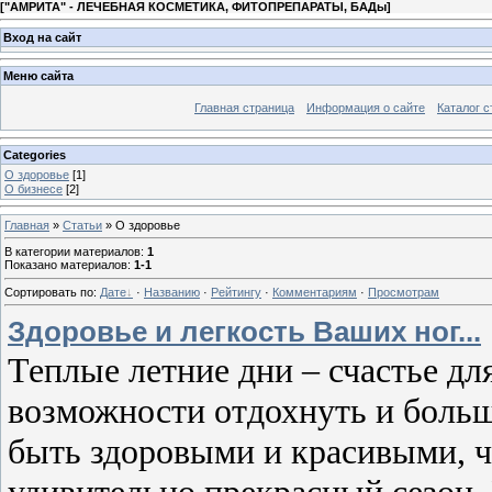
[
"АМРИТА" - ЛЕЧЕБНАЯ КОСМЕТИКА, ФИТОПРЕПАРАТЫ, БАДы
]
Вход на сайт
Меню сайта
Главная страница
Информация о сайте
Каталог с
Categories
О здоровье
[1]
О бизнесе
[2]
Главная
»
Статьи
» О здоровье
В категории материалов
:
1
Показано материалов
:
1-1
Сортировать по
:
Дате
·
Названию
·
Рейтингу
·
Комментариям
·
Просмотрам
Здоровье и легкость Ваших ног...
Теплые летние дни – счастье дл
возможности отдохнуть и больше
быть здоровыми и красивыми, ч
удивительно прекрасный сезон.