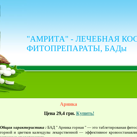
"АМРИТА" - ЛЕЧЕБНАЯ КО
ФИТОПРЕПАРАТЫ, БАДы
Арника
Цена 29,4 грн.
Купить!
Общая
характеристика :
БАД " Арника горная " — это таблетированая фито
горной и цветков календулы лекарственной — эффективное кровоостанавл