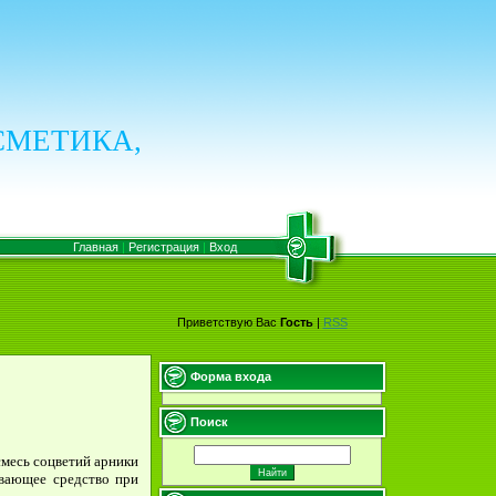
СМЕТИКА,
Главная
|
Регистрация
|
Вход
Приветствую Вас
Гость
|
RSS
Форма входа
Поиск
смесь соцветий арники
ивающее средство при