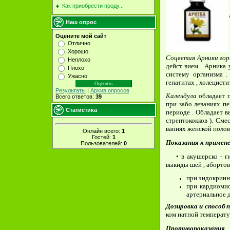
Как приобрести проду...
Наш опрос
Оцените мой сайт
Отлично
Хорошо
Соцветия
Арники
го
Неплохо
дейст­ вием . Арника
Плохо
систему организма .
Ужасно
гепатитах , холецистит
Результаты
|
Архив опросов
Календула
обладает 
Всего ответов:
39
при забо­ леваниях п
Статистика
периоде . Обладает в
стрептококков ). Сме
ваниях женской полов
Онлайн всего:
1
Гостей:
1
Показания
к
примене
Пользователей:
0
• в акушерско - гин
выкиды­ шей , абортов 
при эндокринн
при кардиомио
артери­альное 
Дозировка
и
способ
п
ком­ натной температу
Противопоказани