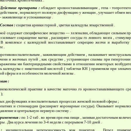
маточных кровотечениях .
Действие
препарата :
обладает кровоостанавливающим , гепа - топротек
действием , нормализует половую дисфункцию у женщин , улучшает обмен вещ
- заживляюще и успокаивающе .
Состав :
соцветия арники горной , цветки календулы лекарственной .
рной
содержат специфическое вещество — хеленалин, обладающее сильным п
 усиливает сокращение матки , расширяет сосуды го­ ловного мозга , стимул
 В комплексе с календулой восстанавливает секрецию желчи и вы­работк
е .
противовоспалительным , заживляющим действием , налаживает менструальны
ечени и желчных путей , как средство , устраняющее спазмы при гипертонии
ыраженны­ ми бактерицидными свойствами в отношении некоторых возбудите­ 
сь календулы с никотиновой кислотой ( таблетки КН ) применяли при злокач
ой сферы и в особенности молочной железы .
нию :
екологической практике в качестве маточно­ го кровоостанавливающего сред
);
ых дисфункциях и воспалительных процессах женской половой сферы ;
патиях и стенокардии (расширяет коронарные сосуды). Оказывает нормали
давление и центральную нервную систему .
рименения :
по 1-2 таб . во время при­ ема пищи , запивая достаточным коли
ры . Два курса лечения по 3-4 недели с перерывом 7-10 дней .
я :
индивидуальная непереносимость ком­ понентов . Перед примене