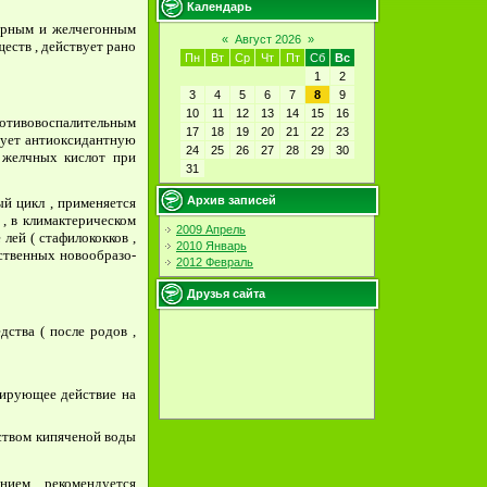
Календарь
торным и желчегонным
«
Август 2026
»
еств , действует рано
Пн
Вт
Ср
Чт
Пт
Сб
Вс
1
2
3
4
5
6
7
8
9
10
11
12
13
14
15
16
ротивовоспалительным
17
18
19
20
21
22
23
ирует антиоксидантную
24
25
26
27
28
29
30
у желчных кислот при
31
Архив записей
й цикл , применяется
 , в климактерическом
2009 Апрель
лей ( стафилококков ,
2010 Январь
ественных новообразо­
2012 Февраль
Друзья сайта
ства ( после родов ,
зирующее действие на
чеством кипяченой воды
нием рекомендуется