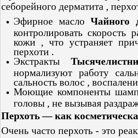
себорейного дерматита , перхот
Эфирное масло
Чайного
д
контролировать скорость 
кожи , что устраняет при
перхоти .
Экстракты
Тысячелистн
нормализуют работу сал
сальность волос , воспаление
Моющие компоненты шамп
головы , не вызывая раздраж
Перхоть
—
как
косметическ
Очень часто перхоть - это ре