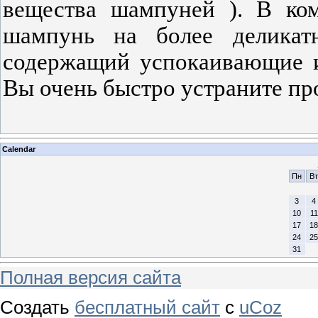
вещества шампуней ). В ком
шампунь на более делика
содержащий успокаивающие и
Вы очень быстро устраните пр
Calendar
Пн
Вт
3
4
10
11
17
18
24
25
31
Полная версия сайта
Создать
бесплатный сайт
с
uCoz