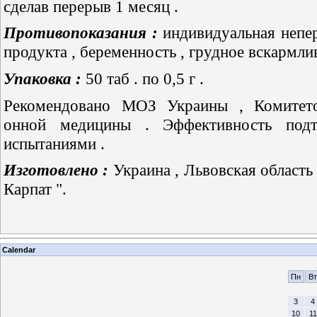
сделав перерыв 1 месяц .
Противопоказания :
индивидуальная непе
продукта , беременность , грудное вскармли
Упаковка :
50 таб . по 0,5 г .
Рекомендовано МОЗ Украины , Комитето
онной медицины . Эффективность подт
испытаниями .
Изготовлено :
Украина , Львовская область 
Карпат ".
Calendar
Пн
Вт
3
4
10
11