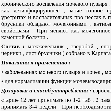
хронического воспаления мочевого пузыря .
как дезинфицирующее , моче­ гонное с
уретритах и воспалительных про­ цессах в 
брусники обладают мочегонными , антис
свойствами . При­ меняют как мочегонное
каменной болезни .
Состав :
можжевельник , зверобой , спо
черники , лист брусники ( собрано в Карпата
Показания
к
применению :
• заболеваниях мочевого пузыря и почек , м
• для нормализации функции мочевыводящих
Дозировка
и
способ
употребления :
взросл
старше 12 лет принимать по 1-2 таб . 2 раз
принимать 3-4 недели . При необходимост