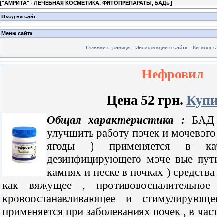
[
"АМРИТА" - ЛЕЧЕБНАЯ КОСМЕТИКА, ФИТОПРЕПАРАТЫ, БАДы
]
Вход на сайт
Меню сайта
Главная страница
Информация о сайте
Каталог с
Нефровил
Цена 52 грн.
Купи
Общая
характеристика :
БАД 
улуч­шить работу почек и мочевого
ягоды ) применяется в кач
дезинфицирующего моче­ вые пути
камнях и песке в почках ) средства
как вяжущее , противовоспалительное
кровоостанавливающее и стимулирующ
применяется при заболеваниях почек , в част