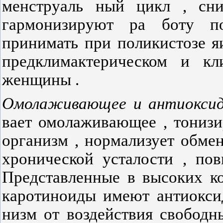
менструаль­ ный цикл , сн
гармонизируют ра­ боту п
принимать при поликистозе яи
предклимактерическом и кл
женщины .
Омолаживающее
и
антиокси
вает омолаживающее , тониз
организм , нормализует обме
хронической усталости , по
Представленные в высоких к
каротиноиды имеют антиокси
низм от воздействия свободн