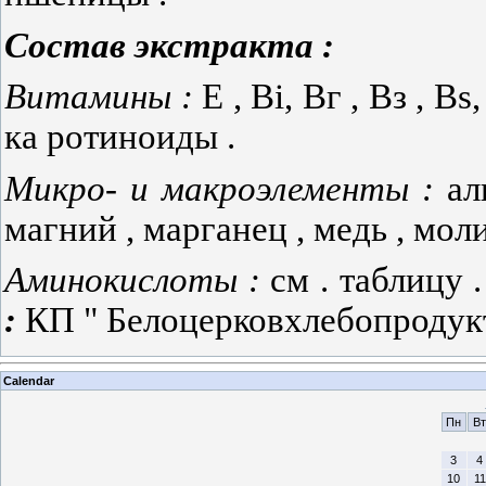
Состав
экстракта
:
Витамины :
Е , Bi, Вг , Вз , B
ка­ ротиноиды .
Микро-
и
макроэлементы :
ал
магний , марганец , медь , моли
Аминокислоты :
см . таблицу 
:
КП " Белоцерковхлебопродукт "
Calendar
Пн
Вт
3
4
10
11