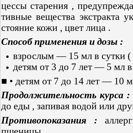
цессы старения , предупрежд
тивные вещества экстракта у
стояние кожи , цвет лица .
Способ
применения
и
дозы :
взрослым — 15 мл в сутки ( ч 
детям от 3 до 7 лет — 5 мл в с
■ • детям от 7 до 14 лет — 10 мл 
Продолжительность
курса 
до еды , запивая водой или др
Противопоказания :
аллер
пшеницы .