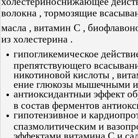
холестериноснижающее дейст
волокна , тормозящие всасыва
масла , витамин С , биофлаво
из холестерина .
гипогликемическое действие
препятствующего всасывани
никотиновой кислоты , вита
ение глюкозы мышечными и
антиоксидантныи эффект о
в состав ферментов антиокс
гипотензивное и кардиопро
спазмолитическим и вазоп
эффектами витамина С и са