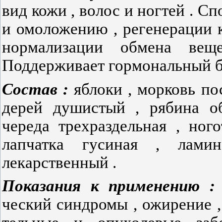
вид кожи , волос и ногтей . С
и омоложению , регенерации 
нормализации обмена вещ
Поддерживает гормональный бал
Состав :
яблоки , морковь по
дерей душистый , рябина об
череда трехраздельная , ног
лапчатка гусиная , лами
лекарственный .
Показания
к
применению 
ческий синдромы , ожирение ,