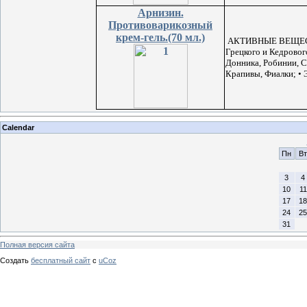
Арнизин.
Противоварикозный
крем-гель.(70 мл.)
АКТИВНЫЕ ВЕЩЕСТВ
Грецкого и Кедровог
Донника, Робинии, С
Крапивы, Фиалки; • 
Calendar
Пн
Вт
3
4
10
11
17
18
24
25
31
Полная версия сайта
Создать
бесплатный сайт
с
uCoz