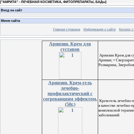
[
"АМРИТА" - ЛЕЧЕБНАЯ КОСМЕТИКА, ФИТОПРЕПАРАТЫ, БАДы
]
Вход на сайт
Меню сайта
Главная страница
Информация о сайте
Каталог с
Арнизин. Крем для
суставов
Арнизин Крем для 
Арники; • Сверхкрит
Розмарина, Зверобоя
Арнизин. Крем-гель
лечебно-
профилактический с
согревающим эффектом.
Крем-гель лечебно-
(50г.)
в качестве лечебно-
комплексной терапи
заболеваний