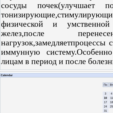
сосуды почек(улучшает по
тонизирующие,стимулирующ
физической и умственной 
желез,после перен
нагрузок,замедляетпроцессы 
иммунную систему.Особенн
лицам в период и после болезн
Calendar
Пн
Вт
3
4
10
11
17
18
24
25
31