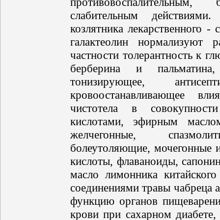
противовоспалительным
слабительным действиями
козлятника лекарственного - 
галактеолин нормализуют р
частности толерантность к глю
берберина и пальматин
тонизирующее, антисе
кровоостанавливающее вли
чистотела в совокупност
кислотами, эфирным масл
желчегонные, спазмолити
болеутоляющие, мочегонные и
кислоты, флаваноиды, сапони
масло лимонника китайског
соединениями травы чабреца 
функцию органов пищеварени
крови при сахарном диабете