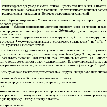
Рекомендуется для ухода за сухой , тонкой , чувствительной кожей . Питает и
увлажняет кожу , разглаживает морщинки , восстанавливает липидный барьер 
раздражения и покраснения . Не имеет возрастных ограничений .
семян
Черной
смородины
и
Манго
восстанавливают липидный барьер , увлаж
ее более упругой .
ланин
— сильный антиоксидант , который защищает клетки от мутаций и разр
Облепихи
кс природных витаминов и флавоноидов из
устраняют покраснения 
тельность кожи .
 аромат
Розового
дерева
оказывает релаксирующее действие , ликвиди­рует по
Сандал
 стрессов .
восстанавливает энергетическое равнове­сие " инь " и " ян
очи , мужского и женского начала .
Способность кожи удерживать влагу зависит от правиль­ ного внешнего ухода и
ровой пленочке на по­верхности кожи не должно быть " дыр "). В принципе , к
 " залатывать дырочки ". Для этого ей нужен строительный матери­ ал — опред
ы , которые содержаться в растительных маслах . Поэтому при сухой коже ре
рь расти­тельные масла , полученные холодным отжимом ( мин . курс 30 дней )
очень сухая кожа может свидетельствовать о : нарушении в работе щитовидной
льном дисбалансе ( большом количестве эстрогена );
аниях репродуктивной системы ( например , поликистозе
в )
твительность
.
Часто аллергические проявления вызы­ вают гельминты и высок
ть организма . Поэтому людям с очень чувствительной кожей можно рекоменд
нтную программу и мягкую чистку организма .
вия крема на кожу: