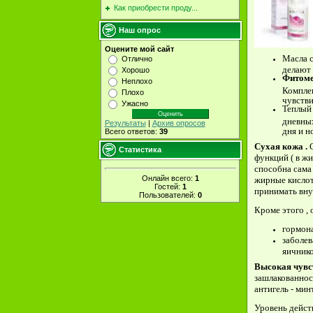
Как приобрести проду...
Наш опрос
Оцените мой сайт
Масла 
Отлично
делают 
Хорошо
Фитоме
Неплохо
Компле
Плохо
чувстви
Ужасно
Теплый
дневных
Результаты
|
Архив опросов
дня и н
Всего ответов:
39
Сухая
кожа
.
Статистика
функций ( в жи
способ­на сама
Онлайн всего:
1
жирные кислот
Гостей:
1
принимать внут
Пользователей:
0
Кроме этого , 
гормона
заболев
яичнико
Высокая
чувс
зашлакованнос
антигель - ми
Уровень дейст