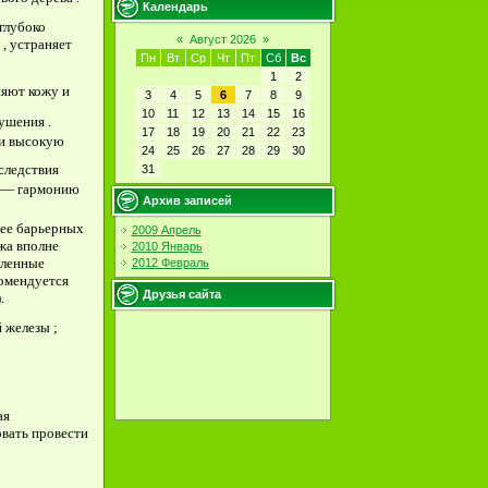
Календарь
 глубоко
«
Август 2026
»
, устраняет
Пн
Вт
Ср
Чт
Пт
Сб
Вс
1
2
няют кожу и
3
4
5
6
7
8
9
10
11
12
13
14
15
16
ушения .
17
18
19
20
21
22
23
и высокую
24
25
26
27
28
29
30
следствия
31
 " — гармонию
Архив записей
 ее барьерных
2009 Апрель
ожа вполне
2010 Январь
еленные
2012 Февраль
комендуется
Друзья сайта
.
 железы ;
ая
овать провести