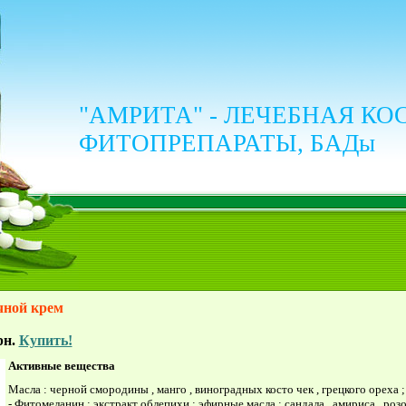
"АМРИТА" - ЛЕЧЕБНАЯ КО
ФИТОПРЕПАРАТЫ, БАДы
очной крем
рн.
Купить!
Активные
вещества
Масла : черной смородины , манго , виноградных косто­ чек , грецкого ореха ;
- Фитомеланин ; экстракт облепихи ; эфирные масла : сандала , амириса , розо