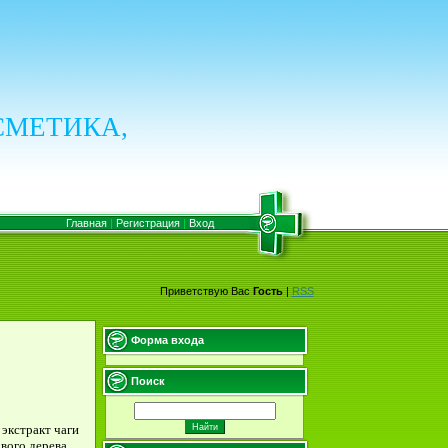
СМЕТИКА,
Главная
|
Регистрация
|
Вход
Приветствую Вас
Гость
|
RSS
Форма входа
Поиск
 экстракт чаги
вого дерева .